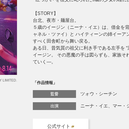
【STORY】
台北、夜市・麺屋台。
５歳のイージン（ニーナ・イエ）は、借金を背
ャネル・ツァイ）と ハイティーンの姉イーア
すべく田舎町から舞い戻る。
ある日、昔気質の祖父に利き手である左手を 
イージン。 その悪魔の手は図らずも、家族そ
ていく―。
 LIMITED.
「作品情報」
ツォウ・シーチン
監督
ニーナ・イエ、マー・
出演
公式サイト