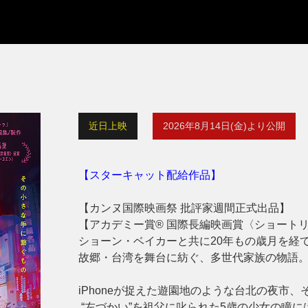
近日上映
2026年8月14日(金)より公開
【スターキャット配給作品】
【カンヌ国際映画祭 批評家週間正式出品】
【アカデミー賞® 国際長編映画賞〈ショート
ショーン・ベイカーと共に20年もの歳月を経
故郷・台湾を舞台に紡ぐ、多世代家族の物語
iPhoneが捉えた遊園地のような台北の夜市
“左づかい”を祖父に叱られた5歳の少女の瞳