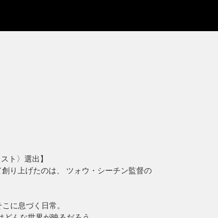
リスト〉選出】
て創り上げたのは、 ツォウ・シーチン監督の
。
、そこに息づく日常。
にはどんな世界が映るだろう……。