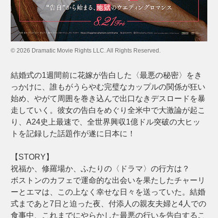
© 2026 Dramatic Movie Rights LLC. All Rights Reserved.
結婚式の1週間前に花嫁が告白した〈最悪の秘密〉をき
っかけに、誰もがうらやむ完璧なカップルの関係が狂い
始め、やがて周囲を巻き込んで出口なきデスロードを暴
走していく。彼女の告白をめぐり全米中で大激論が起こ
り、A24史上最速で、全世界興収1億ドル突破の大ヒッ
トを記録した話題作が遂に日本に！
【STORY】
祝福か、修羅場か、ふたりの〈ドラマ〉の行方は？
ボストンのカフェで運命的な出会いを果たしたチャーリ
ーとエマは、この上なく幸せな日々を送っていた。結婚
式まであと7日と迫った夜、付添人の親友夫婦と4人での
食事中、これまでにやらかした最悪の行いを告白するこ