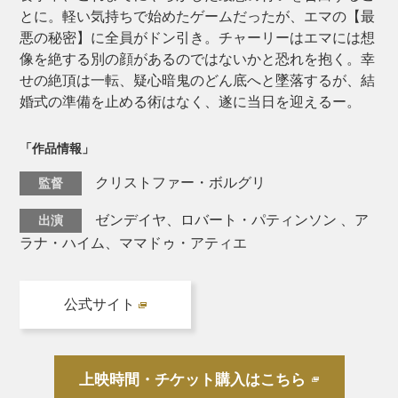
とに。軽い気持ちで始めたゲームだったが、エマの【最
悪の秘密】に全員がドン引き。チャーリーはエマには想
像を絶する別の顔があるのではないかと恐れを抱く。幸
せの絶頂は一転、疑心暗鬼のどん底へと墜落するが、結
婚式の準備を止める術はなく、遂に当日を迎えるー。
「作品情報」
クリストファー・ボルグリ
監督
ゼンデイヤ、ロバート・パティンソン 、ア
出演
ラナ・ハイム、ママドゥ・アティエ
公式サイト
上映時間・チケット購入はこちら