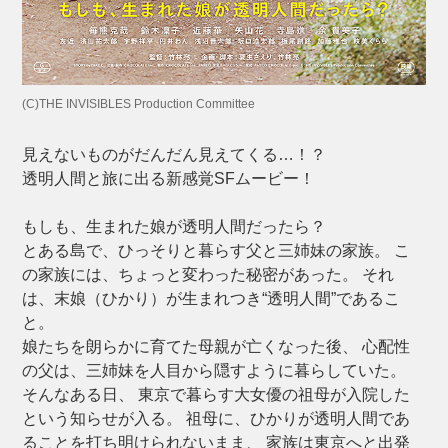
(C)THE INVISIBLES Production Committee
見えないものがだんだん見えてくる…！？
透明人間と旅に出る新感覚SFムービー！
もしも、生まれた娘が透明人間だったら？
とある島で、ひっそりと暮らす父と三姉妹の家族。 こ
の家族には、ちょっと変わった秘密があった。 それ
は、末娘（ひかり）が生まれつき“透明人間”であるこ
と。
娘たちを朗らかに育てた母親が亡くなった後、 心配性
の父は、三姉妹を人目から隠すように暮らしていた。
そんなある日、 東京で暮らす大女優の祖母が入院した
という知らせが入る。 祖母に、ひかりが透明人間であ
ることを打ち明けられないまま、 家族は東京へと出発