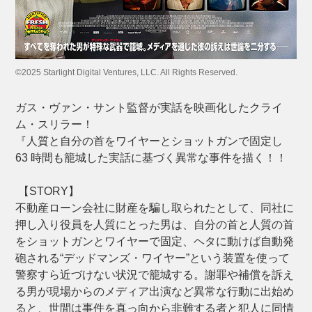
©2025 Starlight Digital Ventures, LLC. All Rights Reserved.
ガス・ヴァン・サント監督が実話を映画化したクライ
ム・スリラー！
『人質と自分の首をワイヤーとショットガンで固定し
63 時間も籠城した実話に基づく異常な事件を描く！！
【STORY】
不動産ローン会社に財産を騙し取られたとして、同社に
押し入り役員を人質にとった男は、自分の首と人質の首
をショットガンとワイヤーで固定、ヘタに動けば自動発
砲される“デッドマンズ・ワイヤー”という装置を使って
警察すら近づけない状況で籠城する。謝罪や補償を訴え
る男が現場からのメディア出演など異常な行動に出始め
ると、世間は事件を真っ向から非難する者と犯人に同情