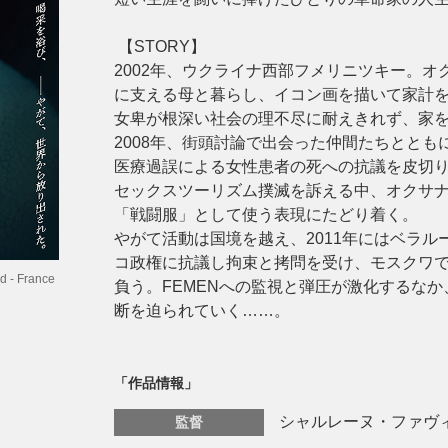
【STORY】
2002年、ウクライナ西部フメリニツキー。
に支える母と暮らし、イコン画を描いて家計
女卑が根深い社会の理不尽に耐えきれず、家
2008年、街頭討論で出会った仲間たちととも
医療過誤による女性患者の死への抗議を皮切り
セックスツーリズム撲滅を訴える中、オクサ
「戦闘服」として使う表現にたどり着く。
やがて活動は国境を越え、2011年にはベラ
コ政権に抗議し拘束と拷問を受け、モスクワ
d - France
負う。FEMENへの監視と弾圧が激化するな
断を迫られていく……。
「作品情報」
シャルレーヌ・ファヴ
監督