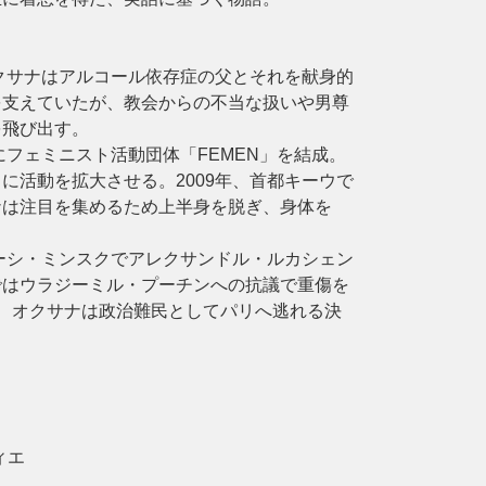
オクサナはアルコール依存症の父とそれを献身的
を支えていたが、教会からの不当な扱いや男尊
を飛び出す。
にフェミニスト活動団体「FEMEN」を結成。
に活動を拡大させる。2009年、首都キーウで
ナは注目を集めるため上半身を脱ぎ、身体を
ルーシ・ミンスクでアレクサンドル・ルカシェン
ではウラジーミル・プーチンへの抗議で重傷を
か、オクサナは政治難民としてパリへ逃れる決
ィエ