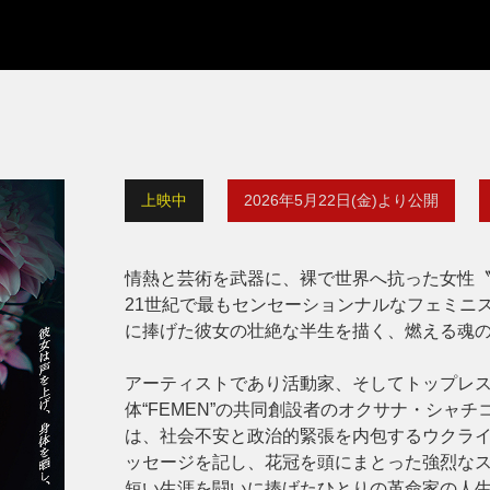
上映中
2026年5月22日(金)より公開
情熱と芸術を武器に、裸で世界へ抗った女性〝
21世紀で最もセンセーションナルなフェミニス
に捧げた彼女の壮絶な半生を描く、燃える魂
アーティストであり活動家、そしてトップレ
体“FEMEN”の共同創設者のオクサナ・シャチ
は、社会不安と政治的緊張を内包するウクラ
ッセージを記し、花冠を頭にまとった強烈なス
短い生涯を闘いに捧げたひとりの革命家の人