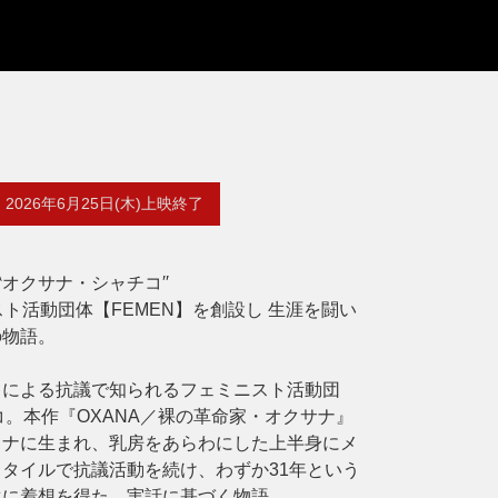
2026年6月25日(木)上映終了
オクサナ・シャチコ′′
ト活動団体【FEMEN】を創設し 生涯を闘い
の物語。
スによる抗議で知られるフェミニスト活動団
コ。本作『OXANA／裸の革命家・オクサナ』
イナに生まれ、乳房をあらわにした上半身にメ
タイルで抗議活動を続け、わずか31年という
生に着想を得た、実話に基づく物語。