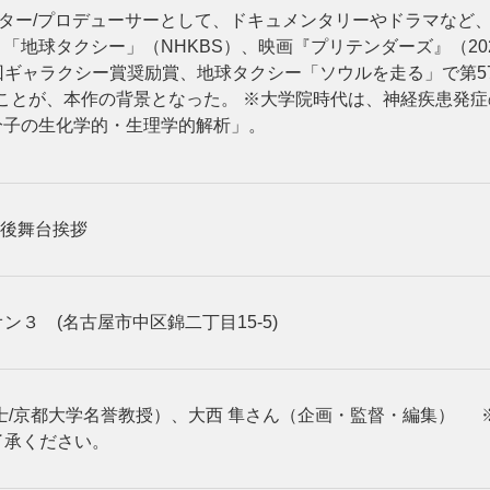
クター/プロデューサーとして、ドキュメンタリーやドラマなど
、「地球タクシー」（NHKBS）、映画『プリテンダーズ』（20
56回ギャラクシー賞奨励賞、地球タクシー「ソウルを走る」で第
ことが、本作の背景となった。 ※大学院時代は、神経疾患発
用分子の生化学的・生理学的解析」。
上映後舞台挨拶
３ (名古屋市中区錦二丁目15-5)
士/京都大学名誉教授）、大西 隼さん（企画・監督・編集）
了承ください。