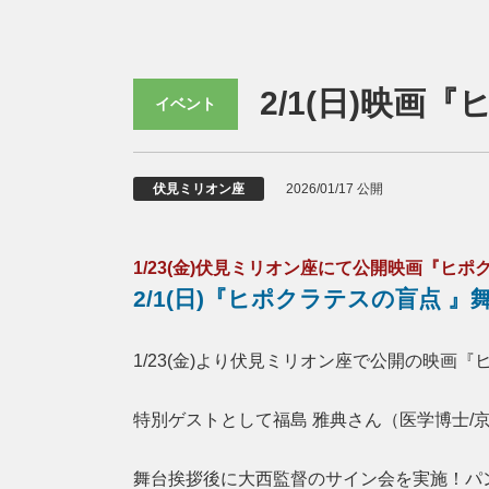
2/1(日)映
イベント
伏見ミリオン座
2026/01/17 公開
1/23(金)伏見ミリオン座にて公開映画『ヒポ
2/1(日)『ヒポクラテスの盲点 
1/23(金)より伏見ミリオン座で公開の映
特別ゲストとして福島 雅典さん（医学博士/
舞台挨拶後に大西監督のサイン会を実施！パ