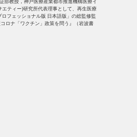
検証部教授，神戸医療産業都市推進機構医療イ
ソサエティー)研究所代表理事として、再生医療
プロフェッショナル版 日本語版」の総監修監
 新型コロナ「ワクチン」政策を問う』（岩波書