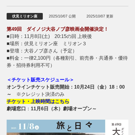
伏見ミリオン座
2025/10/07 公開
2025/10/07 更新
第49
回 ダイノジ大谷ノブ彦映画会開催決定！
■日時：11月8日(土) 20:15の回 上映後
■場所：伏見ミリオン座 ミリオン３
■登壇：大谷ノブ彦さん（予定）
■料金：一律2,100円（各種割引、前売券・共通券・優待
券・招待券利用不可）
＜チケット販売スケジュール＞
オンラインチケット販売開始：10
月24日（金）18：00
～
※クレジット決済のみ
チケット・上映時間はこちら
劇場窓口
：
11月6日（木）劇場オープン～