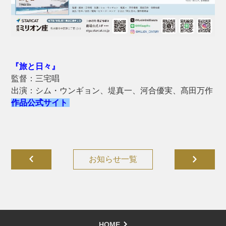
『旅と日々』
監督：三宅唱
出演：シム・ウンギョン、堤真一、河合優実、髙田万作
作品公式サイト
お知らせ一覧
HOME